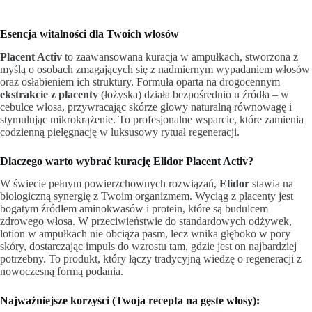
Esencja witalności dla Twoich włosów
Placent Activ
to zaawansowana kuracja w ampułkach, stworzona z
myślą o osobach zmagających się z nadmiernym wypadaniem włosów
oraz osłabieniem ich struktury. Formuła oparta na drogocennym
ekstrakcie z placenty
(łożyska) działa bezpośrednio u źródła – w
cebulce włosa, przywracając skórze głowy naturalną równowagę i
stymulując mikrokrążenie. To profesjonalne wsparcie, które zamienia
codzienną pielęgnację w luksusowy rytuał regeneracji.
Dlaczego warto wybrać kurację Elidor Placent Activ?
W świecie pełnym powierzchownych rozwiązań,
Elidor
stawia na
biologiczną synergię z Twoim organizmem. Wyciąg z placenty jest
bogatym źródłem aminokwasów i protein, które są budulcem
zdrowego włosa. W przeciwieństwie do standardowych odżywek,
lotion w ampułkach nie obciąża pasm, lecz wnika głęboko w pory
skóry, dostarczając impuls do wzrostu tam, gdzie jest on najbardziej
potrzebny. To produkt, który łączy tradycyjną wiedzę o regeneracji z
nowoczesną formą podania.
Najważniejsze korzyści (Twoja recepta na gęste włosy):