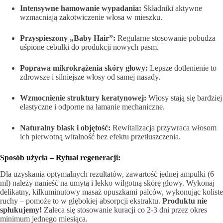
Intensywne hamowanie wypadania:
Składniki aktywne
wzmacniają zakotwiczenie włosa w mieszku.
Przyspieszony „Baby Hair”:
Regularne stosowanie pobudza
uśpione cebulki do produkcji nowych pasm.
Poprawa mikrokrążenia skóry głowy:
Lepsze dotlenienie to
zdrowsze i silniejsze włosy od samej nasady.
Wzmocnienie struktury keratynowej:
Włosy stają się bardziej
elastyczne i odporne na łamanie mechaniczne.
Naturalny blask i objętość:
Rewitalizacja przywraca włosom
ich pierwotną witalność bez efektu przetłuszczenia.
Sposób użycia – Rytuał regeneracji:
Dla uzyskania optymalnych rezultatów, zawartość jednej ampułki (6
ml) należy nanieść na umytą i lekko wilgotną skórę głowy. Wykonaj
delikatny, kilkuminutowy masaż opuszkami palców, wykonując koliste
ruchy – pomoże to w głębokiej absorpcji ekstraktu.
Produktu nie
spłukujemy!
Zaleca się stosowanie kuracji co 2-3 dni przez okres
minimum jednego miesiąca.